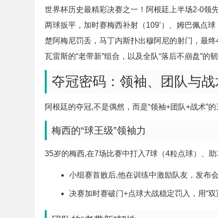
世界杯历史最精彩决赛之一！阿根廷上半场2-0领先
两球扳平，加时赛梅西补射（109’）、姆巴佩点球（1
楚阿梅尼罚丢，马丁内斯扑出穆阿尼的射门，最终4
瓦雷斯的“老带新”组合，以及全队“落后不崩盘”的
夺冠密码：领袖、团队与战
阿根廷的夺冠,不是偶然，而是“领袖+团队+战术”
梅西的“球王级”领袖力
35岁的梅西,在7场比赛中打入7球（4粒点球）、
小组赛首败后,他在训练中激励队友，发布会
决赛加时赛破门+点球大战稳定罚入，用“双