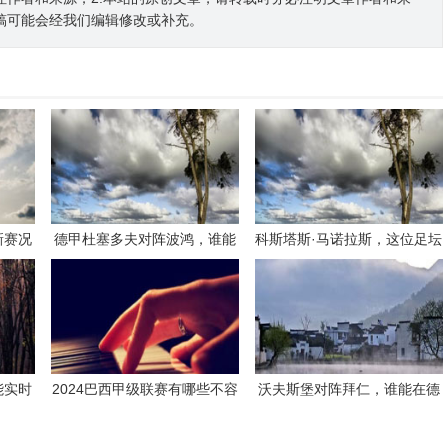
稿可能会经我们编辑修改或补充。
新赛况
德甲杜塞多夫对阵波鸿，谁能
科斯塔斯·马诺拉斯，这位足坛
在这场较量中占得先机？
铁卫有着怎样的职业生涯轨
迹？
能实时
2024巴西甲级联赛有哪些不容
沃夫斯堡对阵拜仁，谁能在德
吗？
错过的看点？
甲赛场占得先机？