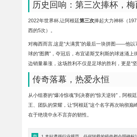
历史回响：第三次捧杯，梅
2022年世界杯,让阿根廷
第三次
捧起大力神杯（197
西的5次）。
对梅西而言,这是“大满贯”的最后一块拼图——他
球的“图腾”，夺冠后，布宜诺斯艾利斯的球迷涌上
边销量暴涨，这场胜利不仅是足球的胜利，更是“坚
传奇落幕，热爱永恒
从小组赛的“爆冷惊魂”到决赛的“惊天逆转”，阿根
王、团队的荣耀，让“阿根廷”这个名字再次响彻
在于绝境中永不言弃的韧性。
声
1.本站遵循行业规范，任何转载的稿件都会明确标