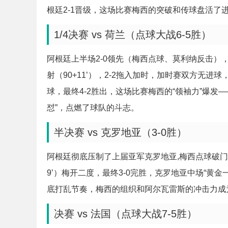
根廷2-1晋级，这场比赛梅西的突破和传球盘活了
1/4决赛 vs 荷兰（点球大战6-5胜）
阿根廷上半场2-0领先（梅西点球、莫利纳反击），
射（90+11’），2-2拖入加时，加时赛双方无进球
球，最终4-2胜出，这场比赛梅西的“领袖力”爆
怼”，点燃了球队的斗志。
半决赛 vs 克罗地亚（3-0胜）
阿根廷彻底压制了上届亚军克罗地亚,梅西点球破门（
9’）梅开二度，最终3-0完胜，克罗地亚中场“黄
底打乱节奏，梅西的组织和阿尔瓦雷斯的冲击力成
决赛 vs 法国（点球大战7-5胜）