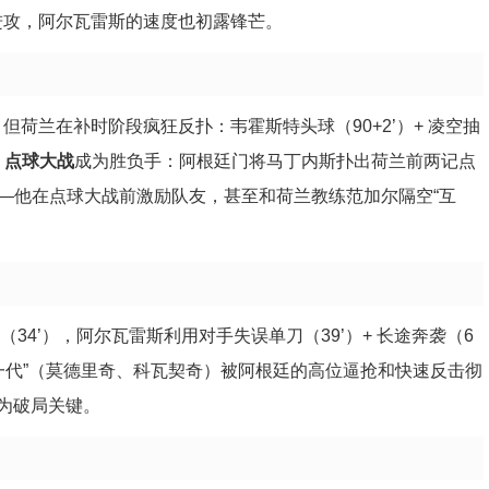
进攻，阿尔瓦雷斯的速度也初露锋芒。
但荷兰在补时阶段疯狂反扑：韦霍斯特头球（90+2’）+ 凌空抽
，
点球大战
成为胜负手：阿根廷门将马丁内斯扑出荷兰前两记点
发——他在点球大战前激励队友，甚至和荷兰教练范加尔隔空“互
34’），阿尔瓦雷斯利用对手失误单刀（39’）+ 长途奔袭（6
金一代”（莫德里奇、科瓦契奇）被阿根廷的高位逼抢和快速反击彻
为破局关键。