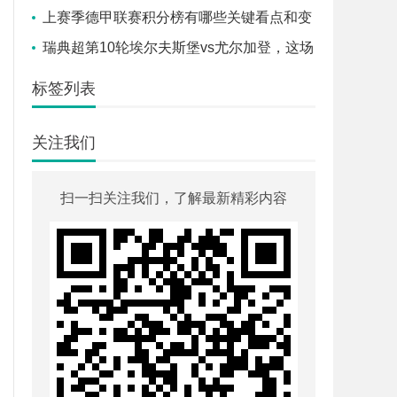
一筹？
上赛季德甲联赛积分榜有哪些关键看点和变
化？
瑞典超第10轮埃尔夫斯堡vs尤尔加登，这场
北欧对决谁能笑到最后？
标签列表
关注我们
扫一扫关注我们，了解最新精彩内容