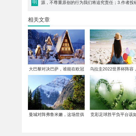
明
源，不尊重原创的行为我们将追究责任；3.作者投
相关文章
大巴黎对决巴萨，谁能在欧冠
乌拉圭2022世界杯阵容
赛场笑到最后？
压阵+新星崛起，能否
光？
曼城对阵弗鲁米嫩，这场世俱
竞彩足球胜平负平台该
杯决赛会有哪些看点？
择？有哪些注意事项