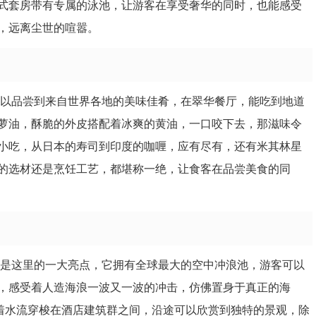
式套房带有专属的泳池，让游客在享受奢华的同时，也能感受
，远离尘世的喧嚣。
可以品尝到来自世界各地的美味佳肴，在翠华餐厅，能吃到地道
萝油，酥脆的外皮搭配着冰爽的黄油，一口咬下去，那滋味令
小吃，从日本的寿司到印度的咖喱，应有尽有，还有米其林星
的选材还是烹饪工艺，都堪称一绝，让食客在品尝美食的同
就是这里的一大亮点，它拥有全球最大的空中冲浪池，游客可以
，感受着人造海浪一波又一波的冲击，仿佛置身于真正的海
顺着水流穿梭在酒店建筑群之间，沿途可以欣赏到独特的景观，除