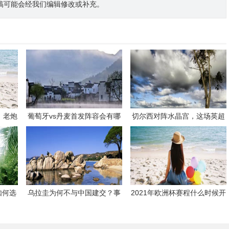
稿可能会经我们编辑修改或补充。
，老炮
葡萄牙vs丹麦首发阵容会有哪
切尔西对阵水晶宫，这场英超
续写荣
些看点？
对决有哪些看点和悬念？
如何选
乌拉圭为何不与中国建交？事
2021年欧洲杯赛程什么时候开
？
实是，乌拉圭早已与中国建
始？
交！