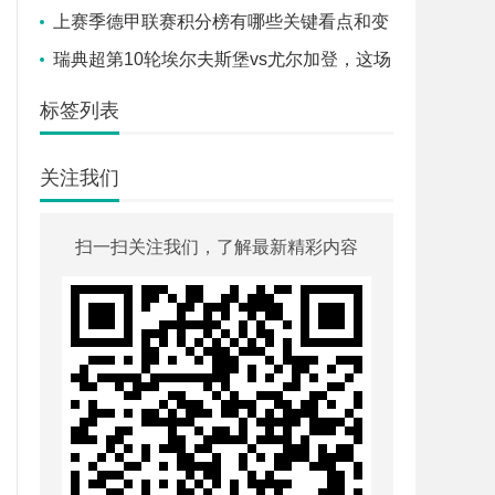
一筹？
上赛季德甲联赛积分榜有哪些关键看点和变
化？
瑞典超第10轮埃尔夫斯堡vs尤尔加登，这场
北欧对决谁能笑到最后？
标签列表
关注我们
扫一扫关注我们，了解最新精彩内容