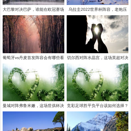
大巴黎对决巴萨，谁能在欧冠赛场
乌拉圭2022世界杯阵容，老炮压
笑到最后？
阵+新星崛起，能否续写荣光？
葡萄牙vs丹麦首发阵容会有哪些看
切尔西对阵水晶宫，这场英超对决
点？
有哪些看点和悬念？
曼城对阵弗鲁米嫩，这场世俱杯决
竞彩足球胜平负平台该如何选择？
赛会有哪些看点？
有哪些注意事项？