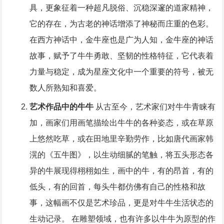
具，更象征着一种超凡脱俗、沉稳深邃的道家精神，
它的存在，为古老的神话增添了神秘而庄重的色彩。
在西方神话中，金牛座也是广为人知，金牛座的神话
故事，赋予了牛牛勇敢、坚韧的性格特征，它代表着
力量与稳定，成为星座文化中一个重要的符号，被无
数人所熟知和喜爱。
艺术作品中的牛牛
从古至今，艺术家们对牛牛青睐有
加，画家们用画笔描绘出牛牛的各种姿态，或在草原
上悠然吃草，或在田地里辛勤劳作，比如唐代画家韩
滉的《五牛图》，以生动细腻的笔触，将五头形态各
异的牛展现得栩栩如生，画中的牛，有的昂首，有的
低头，有的回首，每头牛都仿佛有自己的性格和故
事，这幅画不仅是艺术珍品，更是对牛牛生活状态的
生动记录。 在雕塑领域，也有许多以牛牛为原型的作