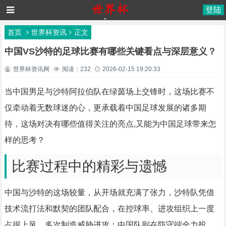
登陆
首页
世界杯资讯
正文
中国VS沙特的足球比赛有哪些关键看点与深层意义？
世界杯资讯网
阅读：232
2026-02-15 19:20:33
当中国男足与沙特阿拉伯队在绿茵场上交锋时，这场比赛不
仅牵动着无数球迷的心，更承载着中国足球发展的诸多期
待，这场对决有哪些值得关注的亮点,又能为中国足球带来怎
样的思考？
比赛过程中的精彩与遗憾
中国与沙特的这场较量，从开场就充满了张力，沙特队凭借
技术流打法和默契的团队配合，在控球率、进攻组织上一度
占据上风，多次制造威胁进攻；中国队则在防守端全力投