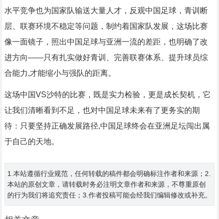
水平竞争也为国家队输送大量人才，反观中国足球，青训断
层、联赛环境不稳定等问题，制约着国家队发展，这场比赛
像一面镜子，照出中国足球与亚洲一流的差距，也明确了改
进方向——只有扎实做好青训、完善联赛体系、提升球员综
合能力,才能缩小与强队的距离。
这场中国VS沙特的比赛，既是实力检验，更是成长契机，它
让我们清晰看到不足，也对中国足球未来有了更务实的期
待：只要坚持正确发展路径,中国足球终会在亚洲足坛闯出属
于自己的天地。
1.本站遵循行业规范，任何转载的稿件都会明确标注作者和来源；2.
本站的原创文章，请转载时务必注明文章作者和来源，不尊重原创
的行为我们将追究责任；3.作者投稿可能会经我们编辑修改或补充。