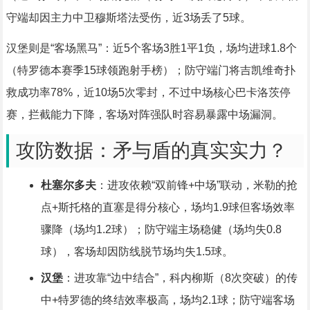
守端却因主力中卫穆斯塔法受伤，近3场丢了5球。
汉堡则是“客场黑马”：近5个客场3胜1平1负，场均进球1.8个
（特罗德本赛季15球领跑射手榜）；防守端门将吉凯维奇扑
救成功率78%，近10场5次零封，不过中场核心巴卡洛茨停
赛，拦截能力下降，客场对阵强队时容易暴露中场漏洞。
攻防数据：矛与盾的真实实力？
杜塞尔多夫
：进攻依赖“双前锋+中场”联动，米勒的抢
点+斯托格的直塞是得分核心，场均1.9球但客场效率
骤降（场均1.2球）；防守端主场稳健（场均失0.8
球），客场却因防线脱节场均失1.5球。
汉堡
：进攻靠“边中结合”，科内柳斯（8次突破）的传
中+特罗德的终结效率极高，场均2.1球；防守端客场