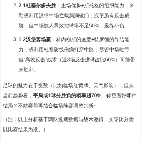
2-1杜塞尔多夫胜
：主场优势+斯托格的组织能力，米
勒或利用汉堡中场拦截漏洞破门；汉堡虽有反击威
胁，但中场缺人导致控球率不足50%，最终小负。
1-2汉堡客场赢
：科内柳斯的速度+特罗德的终结能
力，或利用杜塞防线伤病打穿中路；尽管中场吃亏，
但“高效反击”战术（近3场反击进球占比60%）可能带
来胜利。
足球的魅力在于变数（比如临场红黄牌、天气影响），但从
当前趋势看，
平局或1球分胜负的概率超70%
，你更看好哪种
结局？不妨赛前再结合临场阵容调整判断~
（注：以上分析基于两队近期数据与战术逻辑，实际比分需
以比赛结果为准。）