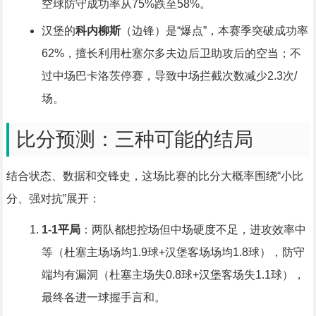
空球防守成功率从75%跌至58%。
汉堡的
科内柳斯
（边锋）是“爆点”，本赛季突破成功率
62%，擅长利用杜塞尔多夫边后卫助攻后的空当；不
过中场巴卡洛茨停赛，导致中场拦截次数减少2.3次/
场。
比分预测：三种可能的结局
结合状态、数据和交锋史，这场比赛的比分大概率围绕“小比
分、强对抗”展开：
1-1平局
：两队都想控场但中场硬度不足，进攻效率中
等（杜塞主场场均1.9球+汉堡客场场均1.8球），防守
端均有漏洞（杜塞主场失0.8球+汉堡客场失1.1球），
最终各进一球握手言和。