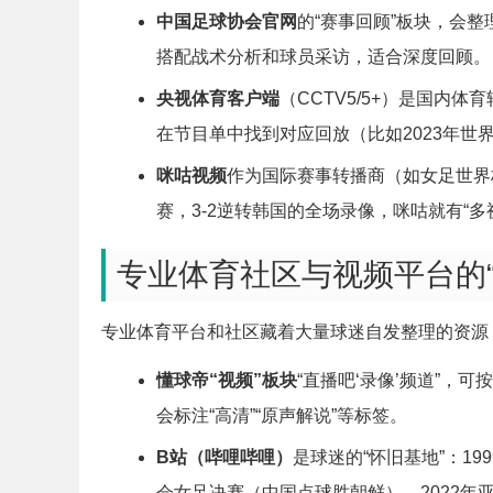
中国足球协会官网
的“赛事回顾”板块，会整
搭配战术分析和球员采访，适合深度回顾。
央视体育客户端
（CCTV5/5+）是国内
在节目单中找到对应回放（比如2023年世
咪咕视频
作为国际赛事转播商（如女足世界杯
赛，3-2逆转韩国的全场录像，咪咕就有“多
专业体育社区与视频平台的“
专业体育平台和社区藏着大量球迷自发整理的资源
懂球帝“视频”板块
“直播吧‘录像’频道”，
会标注“高清”“原声解说”等标签。
B站（哔哩哔哩）
是球迷的“怀旧基地”：19
会女足决赛（中国点球胜朝鲜）、2022年亚