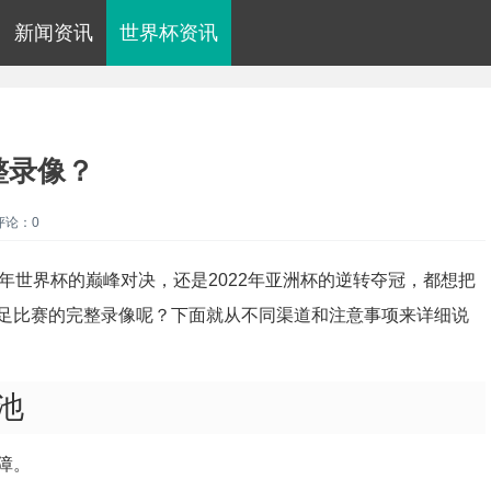
新闻资讯
世界杯资讯
整录像？
评论：0
年世界杯的巅峰对决，还是2022年亚洲杯的逆转夺冠，都想把
足比赛的完整录像呢？下面就从不同渠道和注意事项来详细说
池
障。