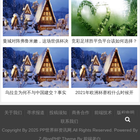
曼城对阵弗鲁米嫩，这场世俱杯决
竞彩足球胜平负平台该如何选择？
赛会有哪些看点？
有哪些注意事项？
乌拉圭为何不与中国建交？事实
2021年欧洲杯赛程什么时候开
是，乌拉圭早已与中国建交！
始？
关于我们
寻求报道
投稿须知
商务合作
前端技术
版权申明
联系我们
Copyright By 2025 PP世界杯资讯网.All Rights Reserved. Powered By
Z-BlogPHP
Theme By
前端老白