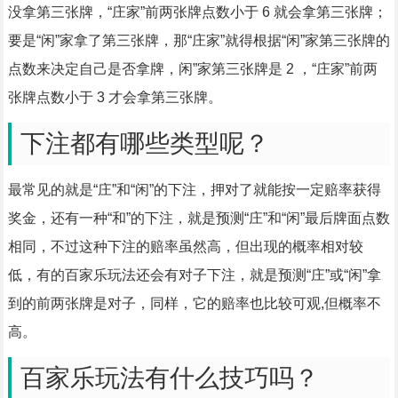
没拿第三张牌，“庄家”前两张牌点数小于 6 就会拿第三张牌；
要是“闲”家拿了第三张牌，那“庄家”就得根据“闲”家第三张牌的
点数来决定自己是否拿牌，闲”家第三张牌是 2 ，“庄家”前两
张牌点数小于 3 才会拿第三张牌。
下注都有哪些类型呢？
最常见的就是“庄”和“闲”的下注，押对了就能按一定赔率获得
奖金，还有一种“和”的下注，就是预测“庄”和“闲”最后牌面点数
相同，不过这种下注的赔率虽然高，但出现的概率相对较
低，有的百家乐玩法还会有对子下注，就是预测“庄”或“闲”拿
到的前两张牌是对子，同样，它的赔率也比较可观,但概率不
高。
百家乐玩法有什么技巧吗？