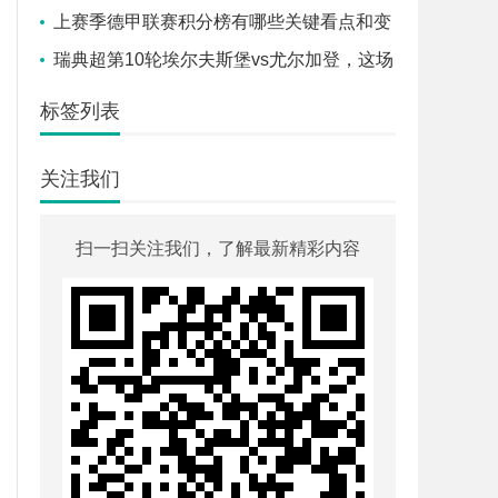
一筹？
上赛季德甲联赛积分榜有哪些关键看点和变
化？
瑞典超第10轮埃尔夫斯堡vs尤尔加登，这场
北欧对决谁能笑到最后？
标签列表
关注我们
扫一扫关注我们，了解最新精彩内容