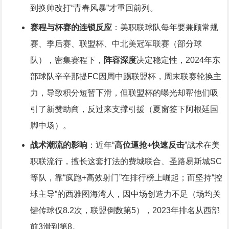
到换帅改打“青春风暴”才重回前列。
赛程与杯赛的连锁反应
：美职联球队每年要兼顾常规
赛、季后赛、联盟杯、中北美冠军联赛（部分球
队），密集赛程下，
阵容深度
决定稳定性，2024年东
部球队辛辛那提FC因周中踢联盟杯，周末联赛轮换主
力，导致积分短暂下滑，但联盟杯的曝光却帮他们吸
引了新赞助商，反过来支撑引援（夏窗签下阿根廷国
脚中场）。
战术潮流的影响
：近年“
高位逼抢+快速反击
”战术在美
职联流行，擅长这套打法的费城联合、圣路易斯城SC
等队，靠“疯跑+高效射门”在排行榜上崛起；而坚持“控
球主导”的西雅图海湾人，因中场创造力不足（场均关
键传球仅8.2次，联盟倒数第5），2023年排名从西部
前3滑到第8。