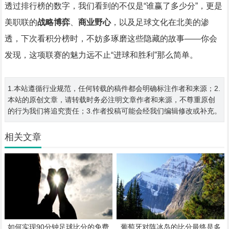
透过排行榜的数字，我们看到的不仅是“谁赢了多少分”，更是
美职联的
战略博弈
、
商业野心
，以及足球文化在北美的渗
透，下次看积分榜时，不妨多琢磨这些隐藏的故事——你会
发现，这项联赛的魅力远不止“进球和胜利”那么简单。
1.本站遵循行业规范，任何转载的稿件都会明确标注作者和来源；2.
本站的原创文章，请转载时务必注明文章作者和来源，不尊重原创
的行为我们将追究责任；3.作者投稿可能会经我们编辑修改或补充。
相关文章
如何实现90分钟足球比分的免费
葡萄牙对阵冰岛的比分最终是多