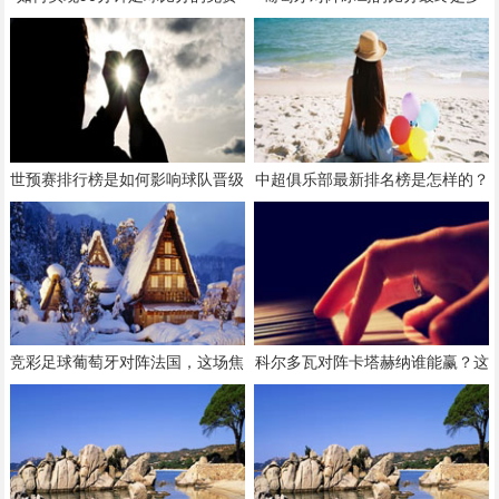
调用？
少？
世预赛排行榜是如何影响球队晋级
中超俱乐部最新排名榜是怎样的？
之路的？
各队表现背后有哪些故事？
竞彩足球葡萄牙对阵法国，这场焦
科尔多瓦对阵卡塔赫纳谁能赢？这
点战该怎么看？
场西乙对决有哪些关键看点？