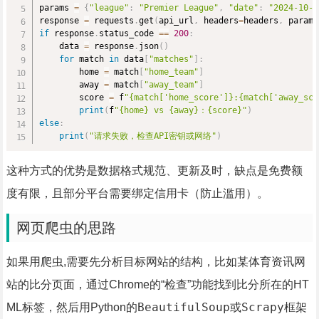
params 
=
{
"league"
:
"Premier League"
,
"date"
:
"2024-10-0
response 
=
 requests
.
get
(
api_url
,
 headers
=
headers
,
 params
if
 response
.
status_code 
==
200
:
    data 
=
 response
.
json
(
)
for
 match 
in
 data
[
"matches"
]
:
        home 
=
 match
[
"home_team"
]
        away 
=
 match
[
"away_team"
]
        score 
=
 f
"{match['home_score']}:{match['away_sco
print
(
f
"{home} vs {away}：{score}"
)
else
:
print
(
"请求失败，检查API密钥或网络"
)
这种方式的优势是数据格式规范、更新及时，缺点是免费额
度有限，且部分平台需要绑定信用卡（防止滥用）。
网页爬虫的思路
如果用爬虫,需要先分析目标网站的结构，比如某体育资讯网
站的比分页面，通过Chrome的“检查”功能找到比分所在的HT
BeautifulSoup
Scrapy
ML标签，然后用Python的
或
框架