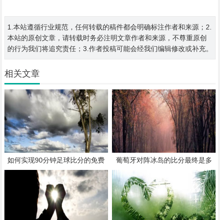
1.本站遵循行业规范，任何转载的稿件都会明确标注作者和来源；2.
本站的原创文章，请转载时务必注明文章作者和来源，不尊重原创
的行为我们将追究责任；3.作者投稿可能会经我们编辑修改或补充。
相关文章
如何实现90分钟足球比分的免费
葡萄牙对阵冰岛的比分最终是多
调用？
少？