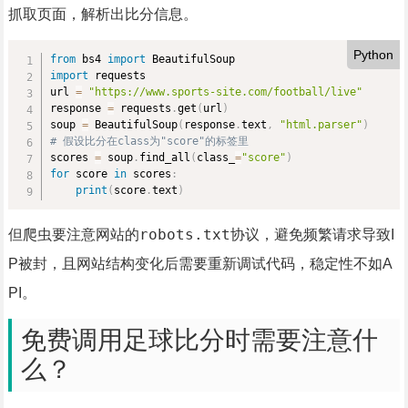
抓取页面，解析出比分信息。
Python
from
 bs4 
import
import
 requests

url 
=
"https://www.sports-site.com/football/live"
response 
=
 requests
.
get
(
url
)
soup 
=
 BeautifulSoup
(
response
.
text
,
"html.parser"
)
# 假设比分在class为"score"的标签里
scores 
=
 soup
.
find_all
(
class_
=
"score"
)
for
 score 
in
 scores
:
print
(
score
.
text
)
robots.txt
但爬虫要注意网站的
协议，避免频繁请求导致I
P被封，且网站结构变化后需要重新调试代码，稳定性不如A
PI。
免费调用足球比分时需要注意什
么？