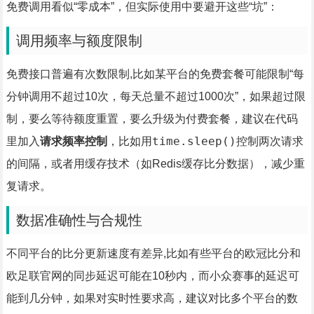
免费调用看似“零成本”，但实际使用中要避开这些“坑”：
调用频率与额度限制
免费接口普遍有次数限制,比如某平台的免费套餐可能限制“每
分钟调用不超过10次，每天总量不超过1000次”，如果超过限
制，要么等待额度重置，要么升级为付费套餐，建议在代码
time.sleep()
里加入
请求频率控制
，比如用
控制两次请求
的间隔，或者用缓存技术（如Redis缓存比分数据），减少重
复请求。
数据准确性与合规性
不同平台的比分更新速度有差异,比如有些平台的欧冠比分和
欧足联官网的同步延迟可能在10秒内，而小众赛事的延迟可
能到几分钟，如果对实时性要求高，建议对比多个平台的数