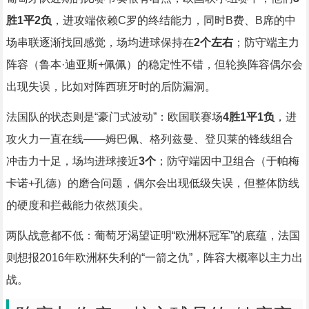
胜1平2负
，进攻端依赖C罗的终结能力，同时B费、B席的中
场串联逐渐找回感觉，场均进球保持在
2个左右
；防守端主力
阵容（鲁本·迪亚斯+佩佩）的稳定性不错，但轮换阵容偶尔会
出现失误，比如对阵西班牙时的后防漏洞。
法国队的状态则是“豪门式波动”：欧国联赛场
4胜1平1负
，进
攻火力一直在线——姆巴佩、格列兹曼、登贝莱的锋线组合
冲击力十足，场均进球接近
3个
；防守端因中卫组合（于帕梅
卡诺+孔德）的磨合问题，偶尔会出现低级失误，但整体防线
的硬度和拦截能力依然顶尖。
两队战意都不低：葡萄牙渴望证明“欧洲杯冠军”的底蕴，法国
则想报2016年欧洲杯失利的“一箭之仇”，阵容大概率以主力出
战。