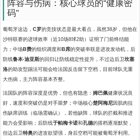
阵容与伤病：核心球员的“健康密
码”
葡萄牙这边，
C罗
的竞技状态是最大看点，虽然38岁，但他在
沙特联赛的进球效率（近10场8球2助）证明了门前终结能
力；中场
B费
的组织调度和
B席
的突破串联是进攻发动机，后
防线
鲁本·迪亚斯
的回归让防线稳定性提升，不过边后卫
坎塞
洛
的助攻型踢法可能会给法国反击留下空档，目前球队无重
大伤病，主力阵容基本齐整。
法国队的阵容深度是优势，但也有隐患：
姆巴佩
健康状况良
好，速度和突破仍是对手噩梦；中场核心
楚阿梅尼
因肌肉拉
伤缺席训练（临场需确认），若他缺阵，球队的拦截和推进
能力会受影响；后防线
于帕梅卡诺
和
孔德
的搭档逐渐默契，
但边后卫
特奥
的进攻欲望强，身后空档可能被葡萄牙利用。