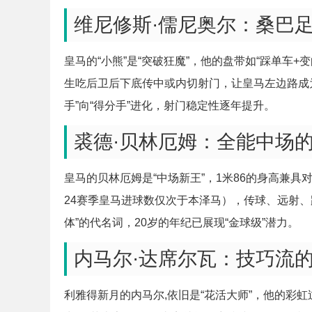
维尼修斯·儒尼奥尔：桑巴足
皇马的“小熊”是“突破狂魔”，他的盘带如“踩单车
生吃后卫后下底传中或内切射门，让皇马左边路成为
手”向“得分手”进化，射门稳定性逐年提升。
裘德·贝林厄姆：全能中场的
皇马的贝林厄姆是“中场新王”，1米86的身高兼具对
24赛季皇马进球数仅次于本泽马），传球、远射、
体”的代名词，20岁的年纪已展现“金球级”潜力。
内马尔·达席尔瓦：技巧流的
利雅得新月的内马尔,依旧是“花活大师”，他的彩