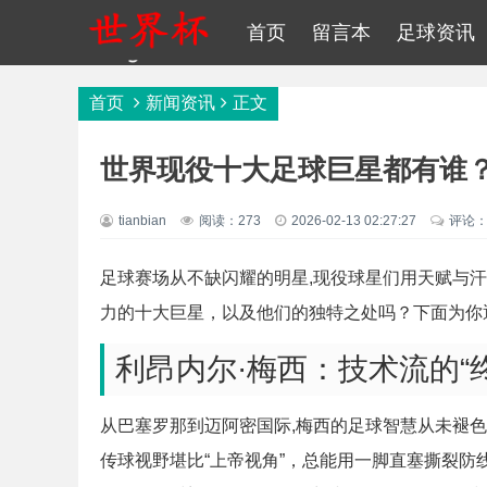
首页
留言本
足球资讯
首页
新闻资讯
正文
世界现役十大足球巨星都有谁
tianbian
阅读：273
2026-02-13 02:27:27
评论：
足球赛场从不缺闪耀的明星,现役球星们用天赋与
力的十大巨星，以及他们的独特之处吗？下面为你
利昂内尔·梅西：技术流的“
从巴塞罗那到迈阿密国际,梅西的足球智慧从未褪色
传球视野堪比“上帝视角”，总能用一脚直塞撕裂防