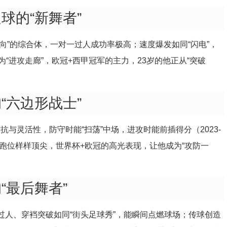
球的“新舞者”
+变向”的综合体，一对一过人成功率极高；速度爆发如同“闪电”，
“进攻走廊”，欧冠+西甲冠军的主力，23岁的他正从“突破
“六边形战士”
抗与灵活性，防守时能“扫荡”中场，进攻时能前插得分（2023-
跑位样样顶尖，世界杯+欧冠的高光表现，让他成为“攻防一
“最后舞者”
虹过人、穿裆突破如同“街头足球秀”，能瞬间点燃球场；传球创造