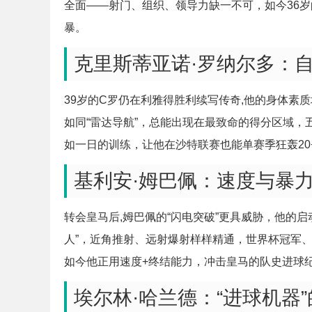
全面——射门、组织、领导力缺一不可，如今36
暴。
克里斯蒂亚诺·罗纳尔多：自
39岁的C罗仍在利雅得胜利续写传奇,他的身体素
如同“雷达导航”，总能出现在最致命的得分区域
如一日的训练，让他在沙特联赛也能单赛季狂轰20
基利安·姆巴佩：速度与暴
转会皇马后,姆巴佩的“闪电突破”更具威胁，他的启
人”，近角推射、远射爆射样样精通，世界杯冠军、
如今他正用速度+终结能力，冲击皇马的队史进球
埃尔林·哈兰德：“进球机器