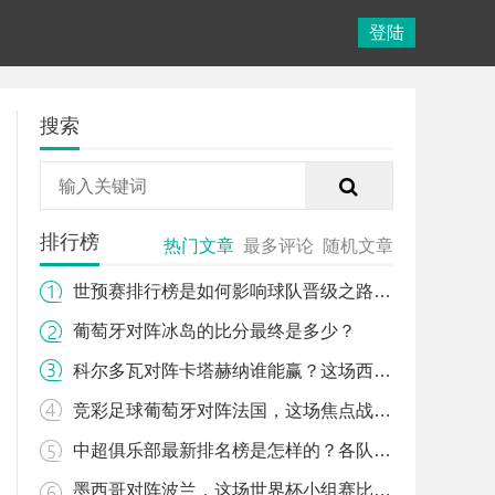
登陆
搜索
排行榜
热门文章
最多评论
随机文章
世预赛排行榜是如何影响球队晋级之路的？
葡萄牙对阵冰岛的比分最终是多少？
科尔多瓦对阵卡塔赫纳谁能赢？这场西乙对决有哪些关键看点？
竞彩足球葡萄牙对阵法国，这场焦点战该怎么看？
中超俱乐部最新排名榜是怎样的？各队表现背后有哪些故事？
墨西哥对阵波兰，这场世界杯小组赛比分会如何？