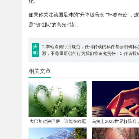
化。
如果你关注德国足球的“升降级悬念”“杯赛奇迹”，
是“韧性队”的高光时刻。
声
1.本站遵循行业规范，任何转载的稿件都会明确标
明
源，不尊重原创的行为我们将追究责任；3.作者投
相关文章
大巴黎对决巴萨，谁能在欧冠
乌拉圭2022世界杯阵容
赛场笑到最后？
压阵+新星崛起，能否
光？