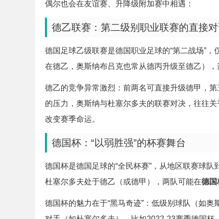
偶尔也会在友谊赛、升降级附加赛中相遇：
德乙联赛：第二级别职业联赛的直接对
德国足球乙级联赛是德国职业足球的“第二战场”
在德乙，奥斯纳布吕克也常从德丙升级至德乙），
德乙的竞争异常激烈：前两名可直接升级德甲，第
的压力，奥斯纳与杜塞尔多夫的联赛对决，往往关乎
改变赛季命运。
德国杯：“以弱胜强”的杯赛舞台
德国杯是德国足球的“全民杯赛”，从地区联赛球
杜塞尔多夫处于德乙（或德甲），两队可能在
德国
德国杯的魅力在于“黑马奇迹”：低级别球队（如
对手（如杜塞尔多夫），比如2022-23赛季德国