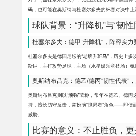
码，也可能在奥斯纳与杜塞尔多夫的杯赛对决中上
球队背景：“升降机”与“韧性
杜塞尔多夫：德甲“升降机”，阵容实力
杜塞尔多夫是德国足坛的“老牌升班马”，历史上
斯纳，主打攻势足球，主场（水星娱乐竞技场）氛围
奥斯纳布吕克：德乙/德丙“韧性代表”
奥斯纳布吕克则以“顽强”著称，常年在德乙、德
持，擅长防守反击，常扮演“搅局者”角色——即便
威胁。
比赛的意义：不止胜负，更