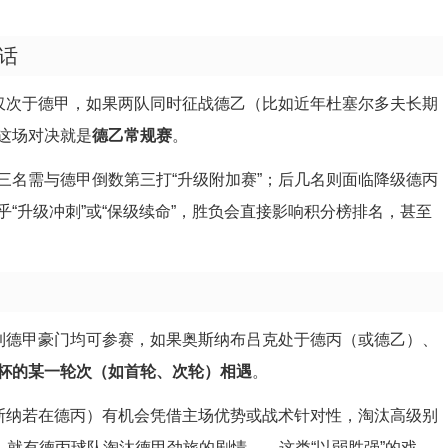
话
，仅次于德甲，如果两队同时征战德乙（比如近年杜塞尔多夫长期
这场对决就是
德乙常规赛
。
三名需与德甲倒数第三打“升级附加赛”；后几名则面临降级德丙
“升级冲刺”或“保级续命”，胜负会直接影响积分榜排名，甚至
队到德甲豪门均可参赛，如果奥斯纳布吕克处于德丙（或德乙）、
杯的某一轮次（如首轮、次轮）相遇
。
奥斯纳若在德丙）有机会凭借主场优势或战术针对性，淘汰高级别
杯，就有德丙球队淘汰德甲劲旅的剧情——这类“以弱胜强”的戏