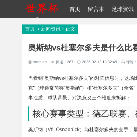
首页
留言本
足球资讯
首页
新闻资讯
正文
奥斯纳vs杜塞尔多夫是什么比
tianbian
阅读：267
2026-02-13 13:32:49
评论：
当看到“奥斯纳vs杜塞尔多夫”的对阵信息时，这场
克”（球迷常简称“奥斯纳”）和“杜塞尔多夫”（全名“ F
事性质、球队背景、对决意义三个维度来拆解：
核心赛事类型：德乙联赛、
奥斯纳（VfL Osnabrück）与杜塞尔多夫的交手