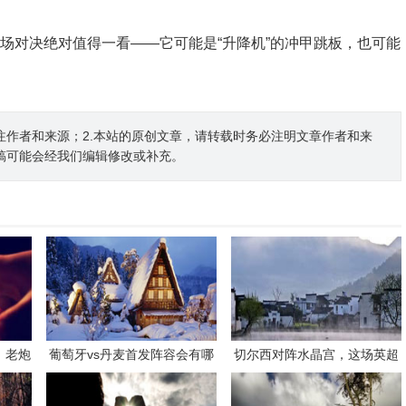
这场对决绝对值得一看——它可能是“升降机”的冲甲跳板，也可能
注作者和来源；2.本站的原创文章，请转载时务必注明文章作者和来
稿可能会经我们编辑修改或补充。
，老炮
葡萄牙vs丹麦首发阵容会有哪
切尔西对阵水晶宫，这场英超
续写荣
些看点？
对决有哪些看点和悬念？