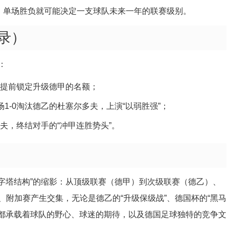
”，单场胜负就可能决定一支球队未来一年的联赛级别。
录）
：
纳，提前锁定升级德甲的名额；
场1-0淘汰德乙的杜塞尔多夫，上演“以弱胜强”；
尔多夫，终结对手的“冲甲连胜势头”。
“金字塔结构”的缩影：从顶级联赛（德甲）到次级联赛（德乙）、
附加赛产生交集，无论是德乙的“升级保级战”、德国杯的“黑马
赛都承载着球队的野心、球迷的期待，以及德国足球独特的竞争文