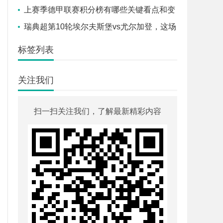
一筹？
上赛季德甲联赛积分榜有哪些关键看点和变
化？
瑞典超第10轮埃尔夫斯堡vs尤尔加登，这场
北欧对决谁能笑到最后？
标签列表
关注我们
扫一扫关注我们，了解最新精彩内容