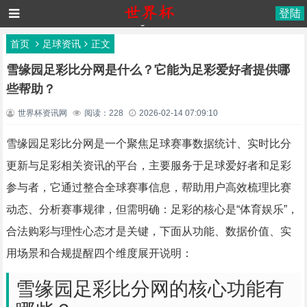
登陆
首页
足球资讯
正文
雪缘园足彩比分网是什么？它能为足彩爱好者提供哪
些帮助？
世界杯资讯网
阅读：228
2026-02-14 07:09:10
雪缘园足彩比分网是一个聚焦足球赛事数据统计、实时比分
更新与足彩相关资讯的平台，主要服务于足球爱好者和足彩
参与者，它通过整合全球赛事信息，帮助用户高效梳理比赛
动态、分析赛事规律，但需明确：足彩的核心是“体育娱乐”，
合法购彩与理性心态才是关键，下面从功能、数据价值、实
用场景和合规提醒四个维度展开说明：
雪缘园足彩比分网的核心功能有