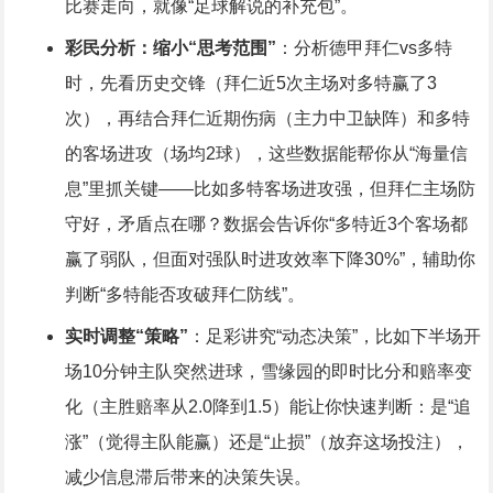
比赛走向，就像“足球解说的补充包”。
彩民分析：缩小“思考范围”
：分析德甲拜仁vs多特
时，先看历史交锋（拜仁近5次主场对多特赢了3
次），再结合拜仁近期伤病（主力中卫缺阵）和多特
的客场进攻（场均2球），这些数据能帮你从“海量信
息”里抓关键——比如多特客场进攻强，但拜仁主场防
守好，矛盾点在哪？数据会告诉你“多特近3个客场都
赢了弱队，但面对强队时进攻效率下降30%”，辅助你
判断“多特能否攻破拜仁防线”。
实时调整“策略”
：足彩讲究“动态决策”，比如下半场开
场10分钟主队突然进球，雪缘园的即时比分和赔率变
化（主胜赔率从2.0降到1.5）能让你快速判断：是“追
涨”（觉得主队能赢）还是“止损”（放弃这场投注），
减少信息滞后带来的决策失误。