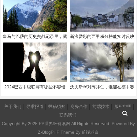
皇马与巴萨的历史交战记录里，藏
新浪爱彩的西甲积分榜能实时反映
着哪些关键看点？
西甲球队竞争态势吗？
2024巴西甲级联赛有哪些不容错
沃夫斯堡对阵拜仁，谁能在德甲赛
过的看点？
场占得先机？
关于我们
寻求报道
投稿须知
商务合作
前端技术
版权申明
联系我们
Copyright By 2025 PP世界杯资讯网.All Rights Reserved. Powered By
Z-BlogPHP
Theme By
前端老白