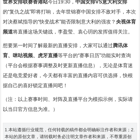
世界女排联赛香港站
今日19:30，
中国女排VS意大利女排
的“复仇之战”即将打响，去年世锦赛中国女排不敌对手，本次
对决蔡斌指导的“快变战术”能否限制意大利的强攻？
央视体育
频道
将直播这场关键战，李盈莹、袁心玥的发挥值得关注。
想要第一时间了解最新的直播安排，大家可以通过
腾讯体
育、咪咕视频、虎牙直播
等平台的“赛事日历”功能实时查询
（平台会根据赛事调整及时更新直播信息），无论是体育迷
还是电竞爱好者，今天都有丰富的直播内容可供选择，快根
据自己的喜好锁定直播间吧！
（注：以上赛事时间、对阵及直播平台为模拟示例，实际请
以当日官方信息为准。）
1.本站遵循行业规范，任何转载的稿件都会明确标注作者和来源；2.
本站的原创文章，请转载时务必注明文章作者和来源，不尊重原创