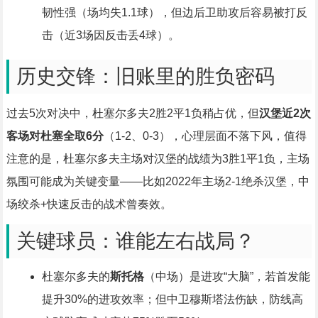
韧性强（场均失1.1球），但边后卫助攻后容易被打反
击（近3场因反击丢4球）。
历史交锋：旧账里的胜负密码
过去5次对决中，杜塞尔多夫2胜2平1负稍占优，但
汉堡近2次
客场对杜塞全取6分
（1-2、0-3），心理层面不落下风，值得
注意的是，杜塞尔多夫主场对汉堡的战绩为3胜1平1负，主场
氛围可能成为关键变量——比如2022年主场2-1绝杀汉堡，中
场绞杀+快速反击的战术曾奏效。
关键球员：谁能左右战局？
杜塞尔多夫的
斯托格
（中场）是进攻“大脑”，若首发能
提升30%的进攻效率；但中卫穆斯塔法伤缺，防线高