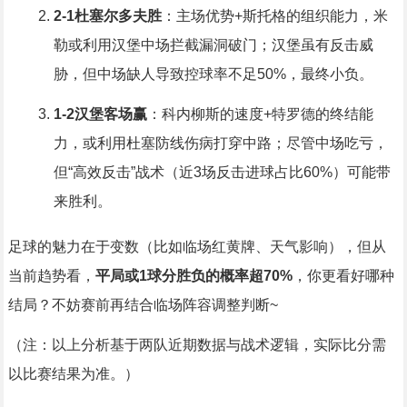
2-1杜塞尔多夫胜
：主场优势+斯托格的组织能力，米
勒或利用汉堡中场拦截漏洞破门；汉堡虽有反击威
胁，但中场缺人导致控球率不足50%，最终小负。
1-2汉堡客场赢
：科内柳斯的速度+特罗德的终结能
力，或利用杜塞防线伤病打穿中路；尽管中场吃亏，
但“高效反击”战术（近3场反击进球占比60%）可能带
来胜利。
足球的魅力在于变数（比如临场红黄牌、天气影响），但从
当前趋势看，
平局或1球分胜负的概率超70%
，你更看好哪种
结局？不妨赛前再结合临场阵容调整判断~
（注：以上分析基于两队近期数据与战术逻辑，实际比分需
以比赛结果为准。）