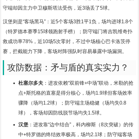
守端却因主力中卫穆斯塔法受伤，近3场丢了5球。
汉堡则是“客场黑马”：近5个客场3胜1平1负，场均进球1.8个
（特罗德本赛季15球领跑射手榜）；防守端门将吉凯维奇扑
救成功率78%，近10场5次零封，不过中场核心巴卡洛茨停
赛，拦截能力下降，客场对阵强队时容易暴露中场漏洞。
攻防数据：矛与盾的真实实力？
杜塞尔多夫
：进攻依赖“双前锋+中场”联动，米勒的抢
点+斯托格的直塞是得分核心，场均1.9球但客场效率
骤降（场均1.2球）；防守端主场稳健（场均失0.8
球），客场却因防线脱节场均失1.5球。
汉堡
：进攻靠“边中结合”，科内柳斯（8次突破）的传
中+特罗德的终结效率极高，场均2.1球；防守端客场